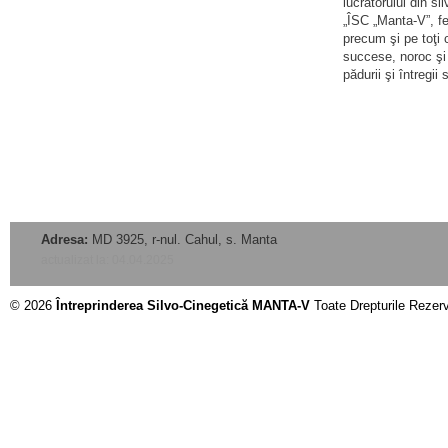
lucrătorului din s
„ÎSC „Manta-V”, fel
precum şi pe toţi 
succese, noroc şi 
pădurii şi întregii 
Adresa:
MD 3925, r-nul. Cahul, s. Manta
actualizat la: 04.04.2025
© 2026
Întreprinderea Silvo-Cinegetică MANTA-V
Toate Drepturile Rezer