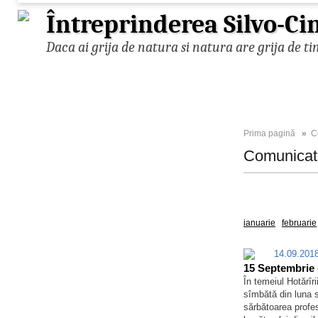
Întreprinderea Silvo-C
Daca ai grija de natura si natura are grija de ti
Prima pagină
»
C
Comunica
Toate
2021
ianuarie
februarie
14.09.20
15 Septembrie –
În temeiul Hotărîr
sîmbătă din luna s
sărbătoarea profesi